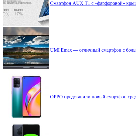
Смартфон AUX T1 с «фарфоровой» кры
UMI Emax — отличный смартфон с боль
OPPO представили новый смартфон средн