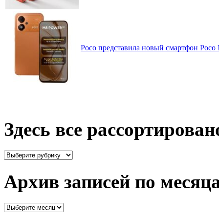
Poco представила новый смартфон Poco
Здесь все рассортирован
Здесь
все
рассортировано
Архив записей по месяц
Архив
записей