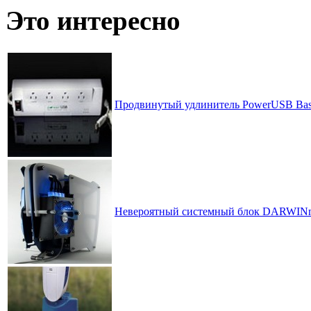
по
Это интересно
месяцам
Продвинутый удлинитель PowerUSB Bas
Невероятный системный блок DARWIN