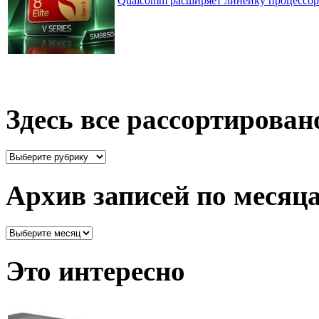
Qualcomm расширяет линейку процессоров
Здесь все рассортирован
Здесь
все
рассортировано
Архив записей по месяц
Архив
записей
по
Это интересно
месяцам