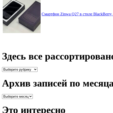
Смартфон Zinwa Q27 в стиле BlackBerry 
Здесь все рассортирован
Здесь
все
рассортировано
Архив записей по месяц
Архив
записей
по
Это интересно
месяцам