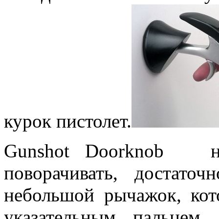
курок пистолет.
Gunshot Doorknob не
поворачивать, достато
небольшой рычажок, кот
указательным пальцем,