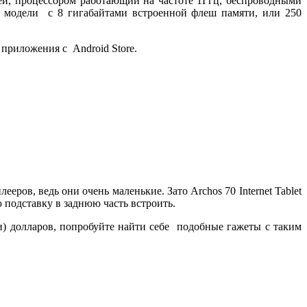
лей, процессором работающий на частоте 1Ггц, беспроводными
е модели с 8 гигабайтами встроенной флеш памяти, или 250
 приложения с Android Store.
ров, ведь они очень маленькие. Зато Archos 70 Internet Tablet
 подставку в заднюю часть встроить.
ти) долларов, попробуйте найти себе подобные гажеты с таким