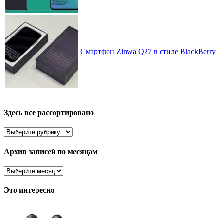
Смартфон Zinwa Q27 в стиле BlackBerry 
Здесь все рассортировано
Здесь
все
рассортировано
Архив записей по месяцам
Архив
записей
по
Это интересно
месяцам