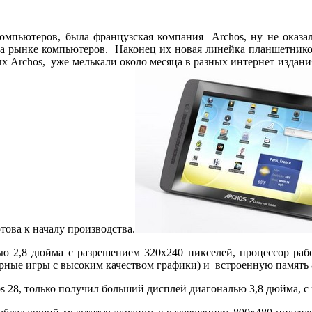
мпьютеров, была французская компания Archos, ну не оказало
 рынке компьютеров. Наконец их новая линейка планшетников,
ых Archos, уже мелькали около месяца в разных интернет издани
отова к началу производства.
алью 2,8 дюйма с разрешением 320х240 пикселей, процессор ра
ерные игры с высоким качеством графики) и встроенную память 
rchos 28, только получил больший дисплей диагональю 3,8 дюйма,