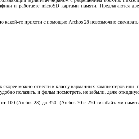
ки, обладающий мультитач-экраном с разрешением 800х480 пиксе
рафики и работаете microSD картами памяти. Предлагаются дв
 по какой-то прихоти с помощью Archos 28 невозможно скачивать
х скорее можно отнести к классу карманных компьютеров или плее
удобно полазить, и фильм посмотреть, не забыли, даже откидную
 от 100 (Archos 28) до 350 (Archos 70 с 250 гигабайтами памя