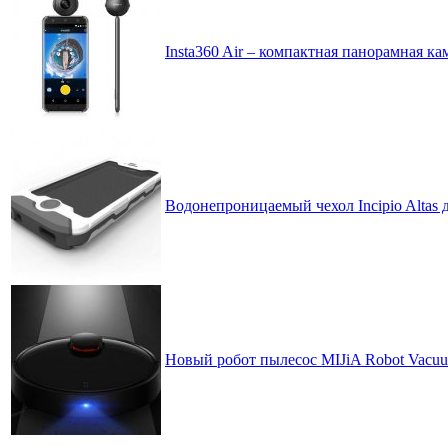
Insta360 Air – компактная панорамная ка
Водонепроницаемый чехол Incipio Altas д
Новый робот пылесос MIJiA Robot Vacuu