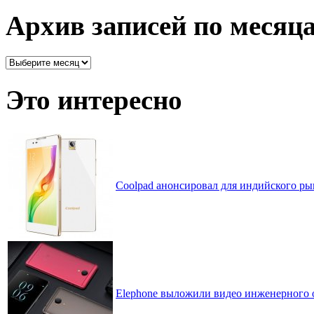
рассортировано
Архив записей по месяц
Архив
записей
по
Это интересно
месяцам
Coolpad анонсировал для индийского ры
Elephone выложили видео инженерного о