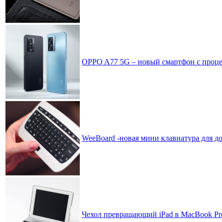
OPPO A77 5G – новый смартфон с проце
WeeBoard -новая мини клавиатура для д
Чехол превращающий iPad в MacBook Pr