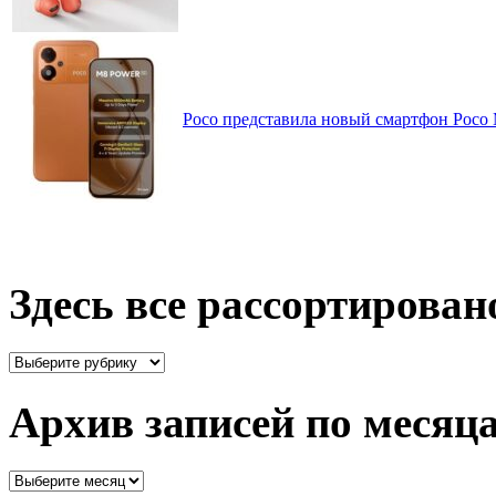
Poco представила новый смартфон Poco
Здесь все рассортирован
Здесь
все
рассортировано
Архив записей по месяц
Архив