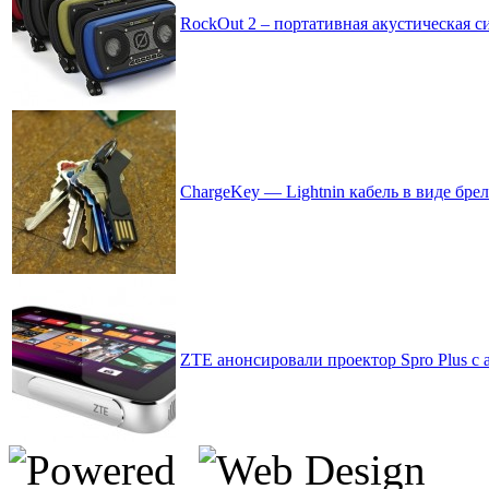
RockOut 2 – портативная акустическая си
ChargeKey — Lightnin кабель в виде бре
ZTE анонсировали проектор Spro Plus с