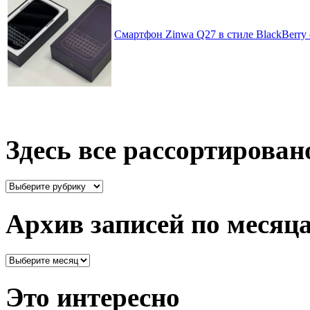
Смартфон Zinwa Q27 в стиле BlackBerry 
Здесь все рассортирован
Здесь
все
рассортировано
Архив записей по месяц
Архив
записей
по
Это интересно
месяцам