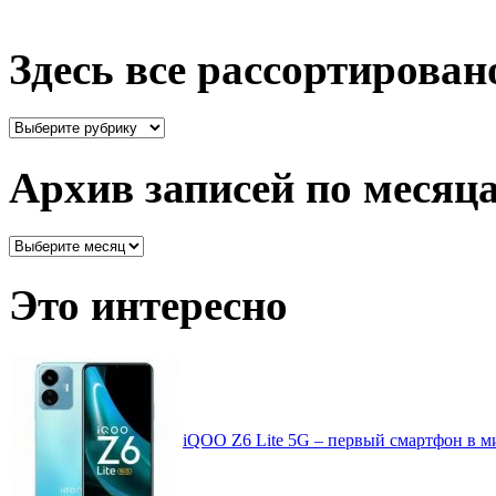
Здесь все рассортирован
Здесь
все
рассортировано
Архив записей по месяц
Архив
записей
по
Это интересно
месяцам
iQOO Z6 Lite 5G – первый смартфон в ми