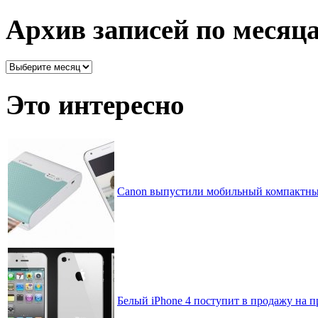
все
рассортировано
Архив записей по месяц
Архив
записей
по
Это интересно
месяцам
Canon выпустили мобильный компактны
Белый iPhone 4 поступит в продажу на п