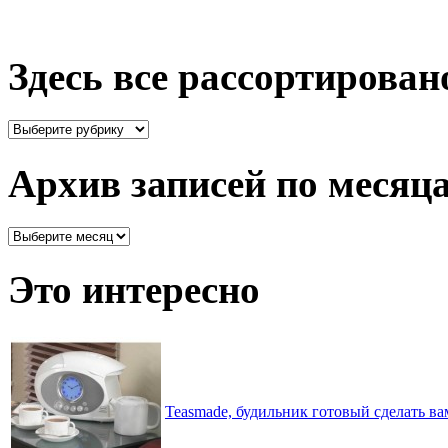
Здесь все рассортирован
Здесь
все
рассортировано
Архив записей по месяц
Архив
записей
по
Это интересно
месяцам
Teasmade, будильник готовый сделать вам