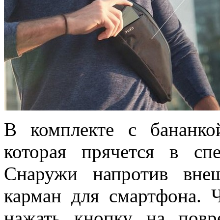
В комплекте с бананко
которая прячется в сп
Снаружи напротив вне
карман для смартфона. 
нажать кнопку на повр