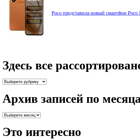
Poco представила новый смартфон Poco
Здесь все рассортирован
Здесь
все
рассортировано
Архив записей по месяц
Архив
записей
по
Это интересно
месяцам