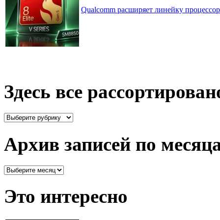
Qualcomm расширяет линейку процессоров
Здесь все рассортирован
Здесь
все
рассортировано
Архив записей по месяц
Архив
записей
по
Это интересно
месяцам