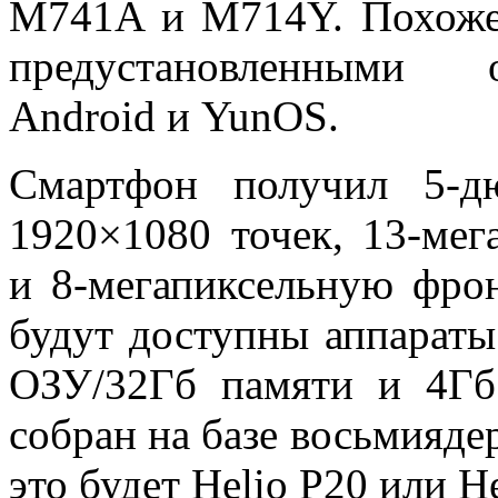
M741A и M714Y. Похоже,
предустановленными 
Android и YunOS.
Смартфон получил 5-д
1920×1080 точек, 13-ме
и 8-мегапиксельную фро
будут доступны аппарат
ОЗУ/32Гб памяти и 4Г
собран на базе восьмияде
это будет Helio P20 или He