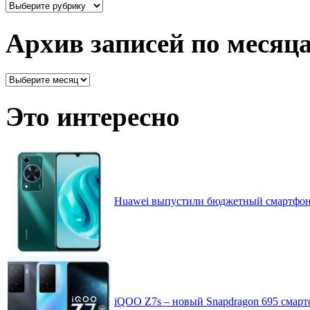
Здесь
все
рассортировано
Архив записей по месяц
Архив
записей
по
Это интересно
месяцам
Huawei выпустили бюджетный смартфон 
iQOO Z7s – новый Snapdragon 695 смар