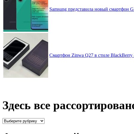
Samsung представила новый смартфон Ga
Смартфон Zinwa Q27 в стиле BlackBerry 
Здесь все рассортирован
Здесь
все
рассортировано