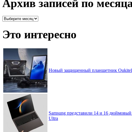
Архив записей по месяц
Архив
записей
по
Это интересно
месяцам
Новый защищенный планшетник Oukitel 
Samsung представили 14 и 16 дюймовый 
Ultra