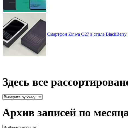
Смартфон Zinwa Q27 в стиле BlackBerry 
Здесь все рассортирован
Здесь
все
рассортировано
Архив записей по месяц
Архив