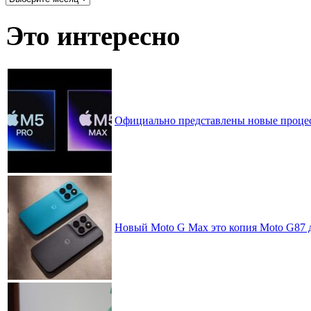
записей
по
Это интересно
месяцам
Официально представлены новые процес
Новый Moto G Max это копия Moto G87 д