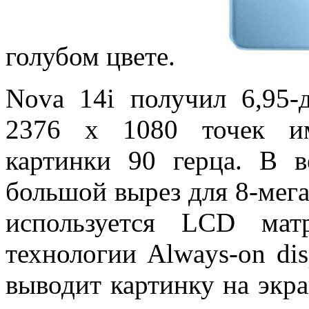
голубом цвете.
Nova 14i
получил 6,95
2376 х 1080 точек им
картинки 90 герца. В в
большой вырез
для 8-мег
используется
LCD
мат
технологии
Always-on di
выводит картинку на экра