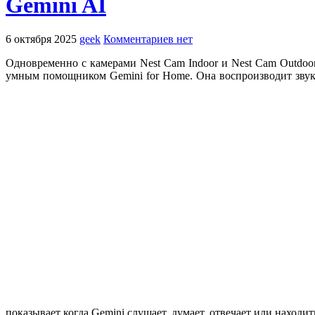
Gemini AI
6 октября 2025
geek
Комментариев нет
Одновременно с камерами
Nest Cam Indoor
и
Nest Cam Outdoo
умным помощником
Gemini for Home.
Она воспроизводит звук
показывает когда Gemini слушает, думает, отвечает и
ли
находит