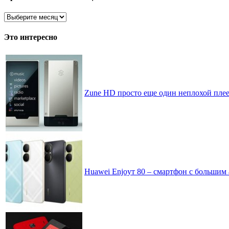
Архив
записей
по
Это интересно
месяцам
Zune HD просто еще один неплохой плее
Huawei Enjoyт 80 – смартфон с большим