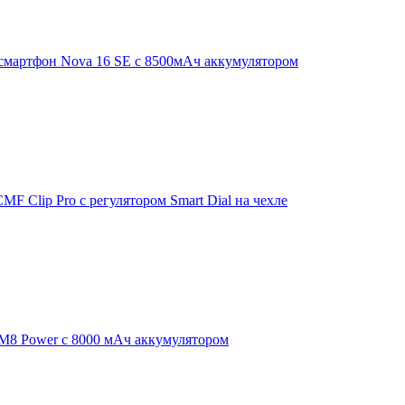
смартфон Nova 16 SE с 8500мАч аккумулятором
F Clip Pro с регулятором Smart Dial на чехле
 M8 Power с 8000 мАч аккумулятором