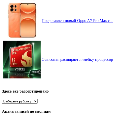
Представлен новый Oppo A7 Pro Max с 
Qualcomm расширяет линейку процессоров
Здесь все рассортировано
Здесь
все
рассортировано
Архив записей по месяцам