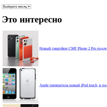
Архив
записей
по
Это интересно
месяцам
Новый смартфон CMF Phone 2 Pro подде
Apple превратила новый iPod touch, в 