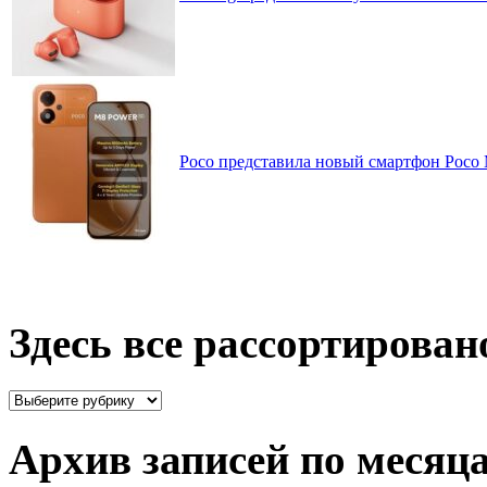
Poco представила новый смартфон Poco
Здесь все рассортирован
Здесь
все
рассортировано
Архив записей по месяц