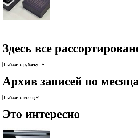
Здесь все рассортирован
Здесь
все
рассортировано
Архив записей по месяц
Архив
записей
по
Это интересно
месяцам