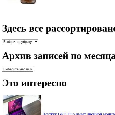
Здесь все рассортирован
Здесь
все
рассортировано
Архив записей по месяц
Архив
записей
по
Это интересно
месяцам
Ноутбук GPD Duo имеет двойной монит