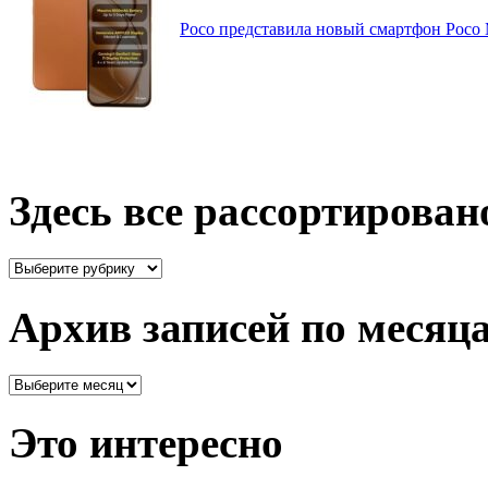
Poco представила новый смартфон Poco
Здесь все рассортирован
Здесь
все
рассортировано
Архив записей по месяц
Архив
записей
по
Это интересно
месяцам