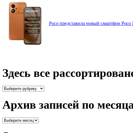
Poco представила новый смартфон Poco
Здесь все рассортирован
Здесь
все
рассортировано
Архив записей по месяц
Архив
записей
по