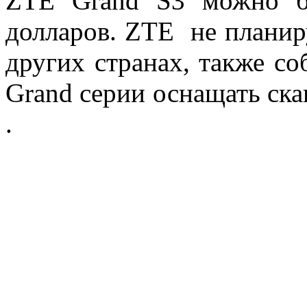
ZTE Grand S3 можно б
долларов. ZTE не планир
других странах, также со
Grand серии оснащать скан
.