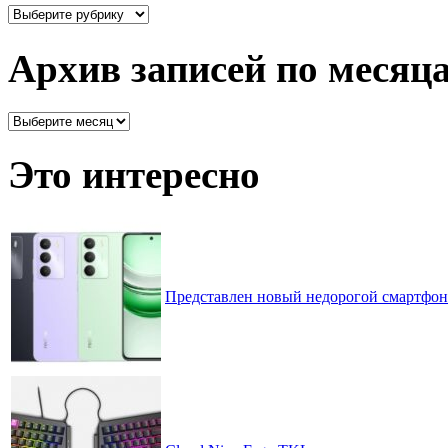
Здесь
все
рассортировано
Архив записей по месяц
Архив
записей
по
Это интересно
месяцам
Представлен новый недорогой смартфон