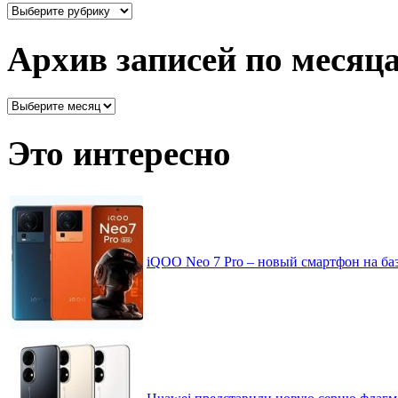
Здесь
все
рассортировано
Архив записей по месяц
Архив
записей
по
Это интересно
месяцам
iQOO Neo 7 Pro – новый смартфон на баз