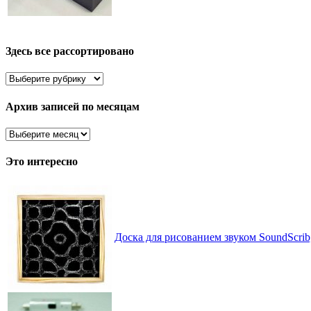
Здесь все рассортировано
Здесь
все
рассортировано
Архив записей по месяцам
Архив
записей
по
Это интересно
месяцам
Доска для рисованием звуком SoundScrib