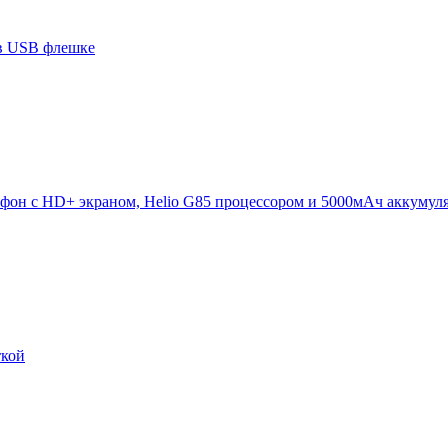
 в USB флешке
он с HD+ экраном, Helio G85 процессором и 5000мАч аккумул
ткой