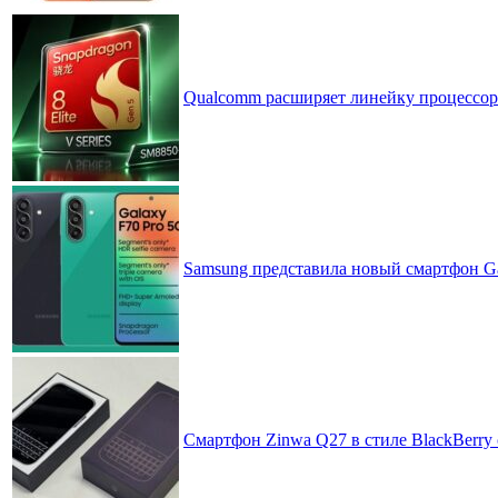
Qualcomm расширяет линейку процессоров
Samsung представила новый смартфон Ga
Смартфон Zinwa Q27 в стиле BlackBerry 