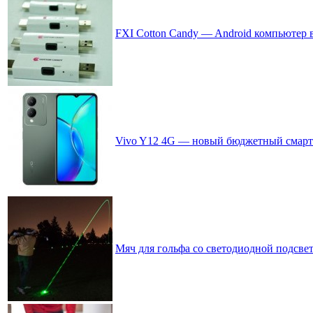
FXI Cotton Candy — Android компьютер
Vivo Y12 4G — новый бюджетный смартф
Мяч для гольфа со светодиодной подсве