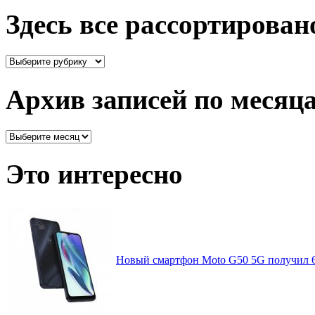
Здесь все рассортирован
Здесь
все
рассортировано
Архив записей по месяц
Архив
записей
по
Это интересно
месяцам
Новый смартфон Moto G50 5G получил 