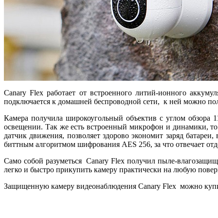
Canary Flex работает от встроенного литий-ионного аккуму
подключается к домашней беспроводной сети, к ней можно пол
Камера получила широкоугольный объектив с углом обзора 1
освещении. Так же есть встроенный микрофон и динамики, то 
датчик движения, позволяет здорово экономит заряд батареи,
биттным алгоритмом шифрования AES 256, за что отвечает от
Само собой разуметься Canary Flex получил пыле-влагозащище
легко и быстро прикупить камеру практически на любую поверх
Защищенную камеру видеонаблюдения Canary Flex можно купи