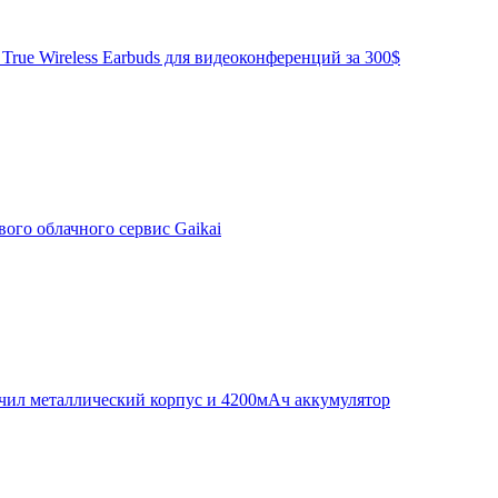
True Wireless Earbuds для видеоконференций за 300$
ого облачного сервис Gaikai
чил металлический корпус и 4200мАч аккумулятор