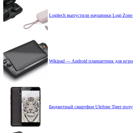
Logitech выпустили наушники Logi Zone 
Wikipad — Android планшетник для игров
Бюджетный смартфон Ulefone Tiger полу