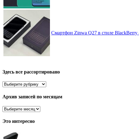
Смартфон Zinwa Q27 в стиле BlackBerry 
Здесь все рассортировано
Здесь
все
рассортировано
Архив записей по месяцам
Архив
записей
по
Это интересно
месяцам