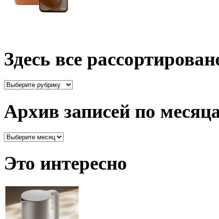
Здесь все рассортирован
Здесь
все
рассортировано
Архив записей по месяц
Архив
записей
по
Это интересно
месяцам