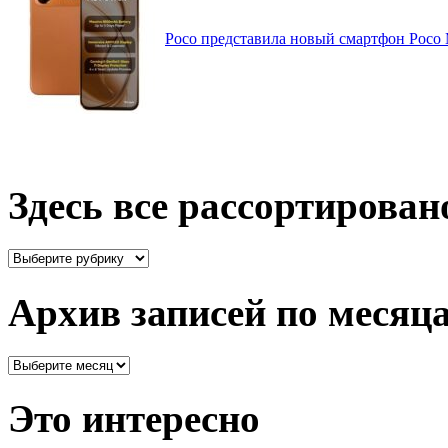
Poco представила новый смартфон Poco
Здесь все рассортирован
Здесь
все
рассортировано
Архив записей по месяц
Архив
записей
по
Это интересно
месяцам