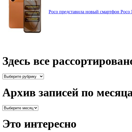
Poco представила новый смартфон Poco
Здесь все рассортирован
Здесь
все
рассортировано
Архив записей по месяц
Архив
записей
по
Это интересно
месяцам