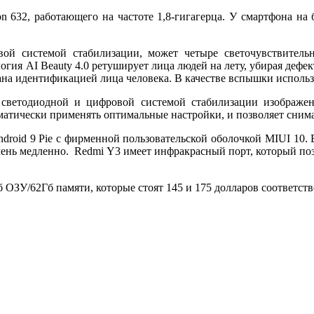
n 632, работающего на частоте 1,8-гигагерца. У смартфона на
ой системой стабилизации, может четыре светочувствительн
огия AI Beauty 4.0 ретуширует лица людей на лету, убирая де
ана идентификацией лица человека. В качестве вспышки использ
 светодиодной и цифровой системой стабилизации изображен
атически применять оптимальные настройки, и позволяет снимать
droid 9 Pie с фирменной пользовательской оболочкой MIUI 10. 
 очень медленно. Redmi Y3 имеет инфракрасный порт, который по
б ОЗУ/62Гб памяти, которые стоят 145 и 175 долларов соответст