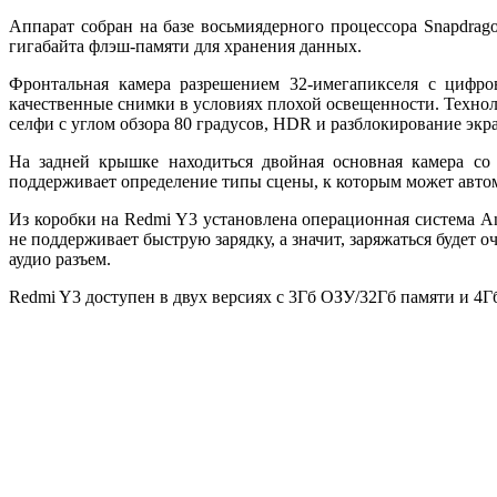
Аппарат собран на базе восьмиядерного процессора Snapdrago
гигабайта флэш-памяти для хранения данных.
Фронтальная камера разрешением 32-имегапикселя с цифров
качественные снимки в условиях плохой освещенности. Технол
селфи с углом обзора 80 градусов, HDR и разблокирование экр
На задней крышке находиться двойная основная камера со
поддерживает определение типы сцены, к которым может автом
Из коробки на Redmi Y3 установлена операционная система An
не поддерживает быструю зарядку, а значит, заряжаться будет
аудио разъем.
Redmi Y3 доступен в двух версиях с 3Гб ОЗУ/32Гб памяти и 4Г