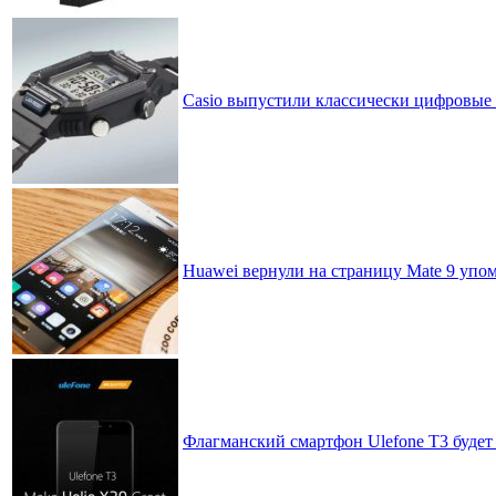
Casio выпустили классически цифровые
Huawei вернули на страницу Mate 9 упо
Флагманский смартфон Ulefone T3 будет