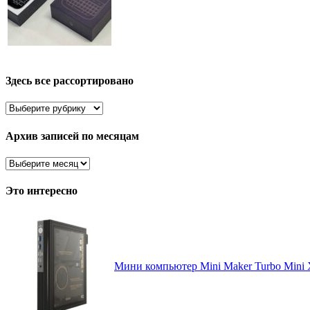
Здесь все рассортировано
Здесь
все
рассортировано
Архив записей по месяцам
Архив
записей
по
Это интересно
месяцам
Мини компьютер Mini Maker Turbo Mini X