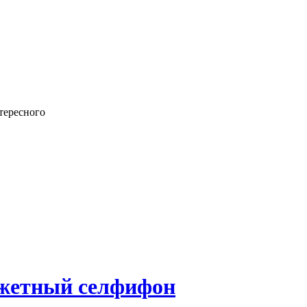
тересного
джетный селфифон