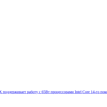
 поддерживает работу с 65Вт процессорами Intel Core 14-го пок