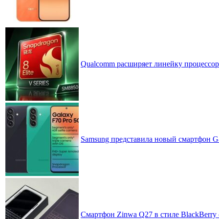
Qualcomm расширяет линейку процессоров
Samsung представила новый смартфон Ga
Смартфон Zinwa Q27 в стиле BlackBerry 