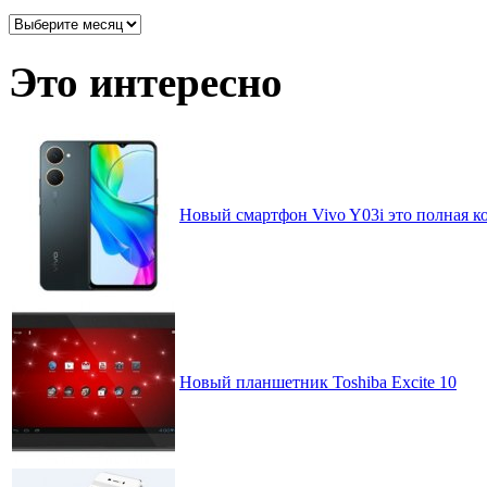
Архив
записей
по
Это интересно
месяцам
Новый смартфон Vivo Y03i это полная к
Новый планшетник Toshiba Excite 10