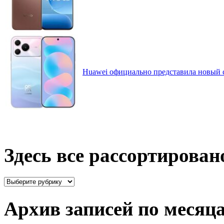
Huawei официально представила новый 
Здесь все рассортирован
Здесь
все
рассортировано
Архив записей по месяц