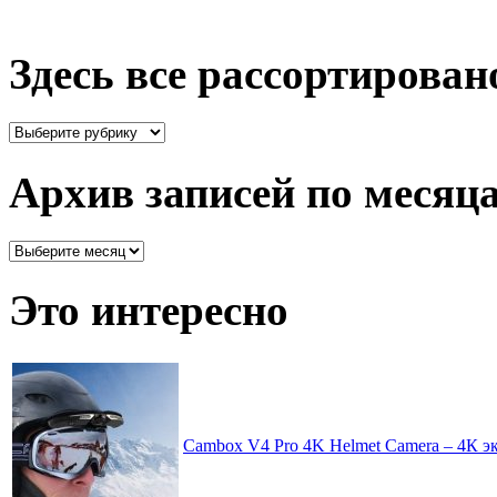
Здесь все рассортирован
Здесь
все
рассортировано
Архив записей по месяц
Архив
записей
по
Это интересно
месяцам
Cambox V4 Pro 4K Helmet Camera – 4К э