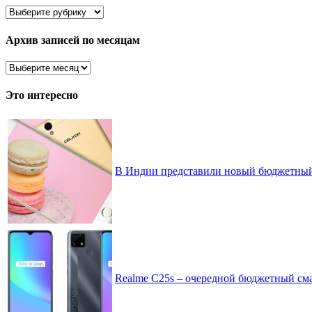
Здесь
все
рассортировано
Архив записей по месяцам
Архив
записей
по
Это интересно
месяцам
В Индии представили новый бюджетный 
Realme C25s – очередной бюджетный см