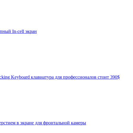
ный In-cell экран
cking Keyboard клавиатура для профессионалов стоит 390$
ерстием в экране для фронтальной камеры