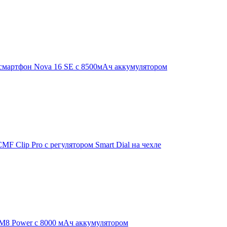
смартфон Nova 16 SE с 8500мАч аккумулятором
F Clip Pro с регулятором Smart Dial на чехле
 M8 Power с 8000 мАч аккумулятором