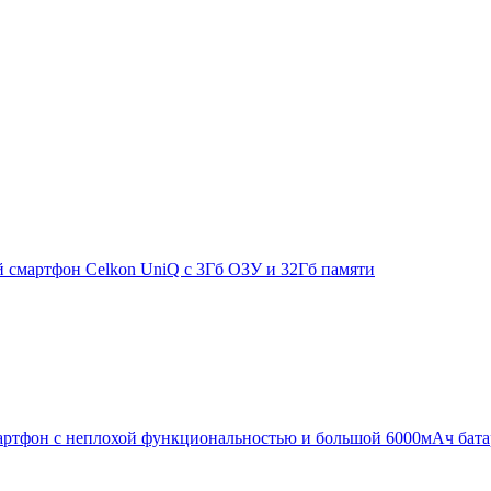
смартфон Celkon UniQ с 3Гб ОЗУ и 32Гб памяти
артфон с неплохой функциональностью и большой 6000мАч бата