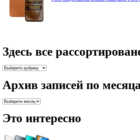
Здесь все рассортирован
Здесь
все
рассортировано
Архив записей по месяц
Архив
записей
по
Это интересно
месяцам