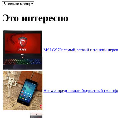
Архив
записей
по
Это интересно
месяцам
MSI GS70: самый легкий и тонкий игров
Huawei представили бюджетный смартфо