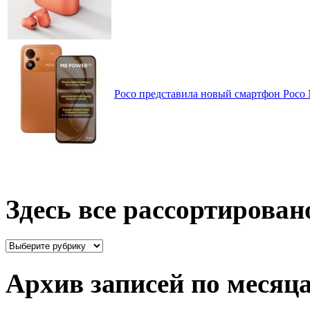
Poco представила новый смартфон Poco
Здесь все рассортирован
Здесь
все
рассортировано
Архив записей по месяц