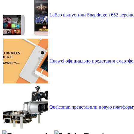
LeEco выпустили Snapdragon 652 версию
Huawei официально представил смартфон
Qualcomm представили новую платформу 