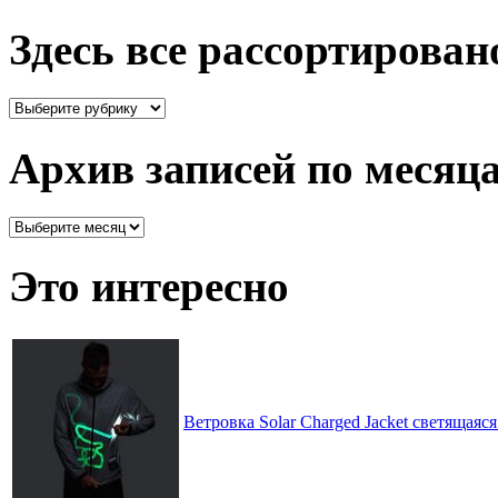
Здесь все рассортирован
Здесь
все
рассортировано
Архив записей по месяц
Архив
записей
по
Это интересно
месяцам
Ветровка Solar Charged Jacket светящаяс