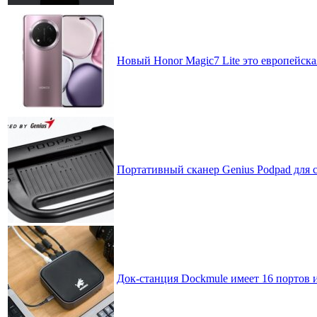
Новый Honor Magic7 Lite это европейска
Портативный сканер Genius Podpad для 
Док-станция Dockmule имеет 16 портов 