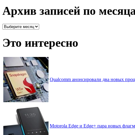
рассортировано
Архив записей по месяц
Архив
записей
по
Это интересно
месяцам
Qualcomm анонсировали два новых проц
Motorola Edge и Edge+ пара новых флаг