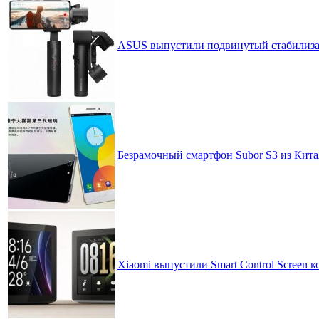
ASUS выпустили подвинутый стабилизат
Безрамочный смартфон Subor S3 из Кита
Xiaomi выпустили Smart Control Screen