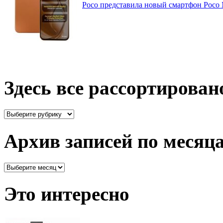
Poco представила новый смартфон Poco
Здесь все рассортирован
Здесь
все
рассортировано
Архив записей по месяц
Архив
записей
по
Это интересно
месяцам