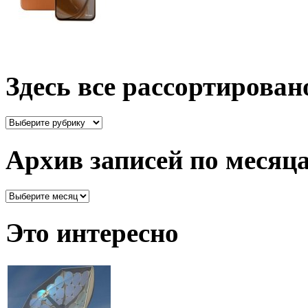
Здесь все рассортирован
Здесь
все
рассортировано
Архив записей по месяц
Архив
записей
по
Это интересно
месяцам