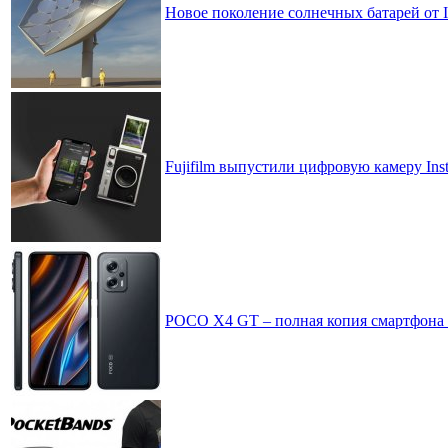
Новое поколение солнечных батарей от
Fujifilm выпустили цифровую камеру Ins
POCO X4 GT – полная копия смартфона R