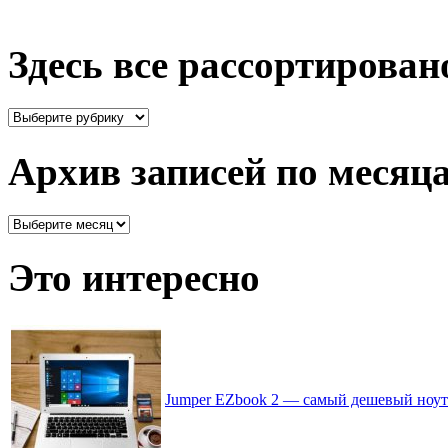
Здесь все рассортирован
Здесь
все
рассортировано
Архив записей по месяц
Архив
записей
по
Это интересно
месяцам
Jumper EZbook 2 — самый дешевый ноутб