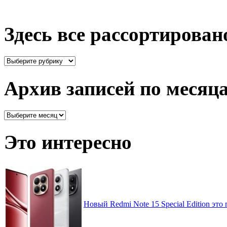
Здесь все рассортирован
Здесь
все
рассортировано
Архив записей по месяц
Архив
записей
по
Это интересно
месяцам
Новый Redmi Note 15 Special Edition это