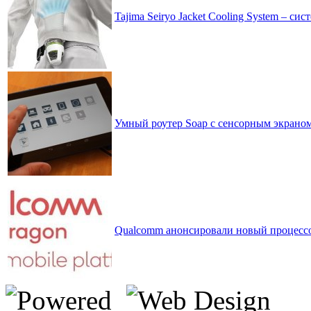
Tajima Seiryo Jacket Cooling System – си
Умный роутер Soap с сенсорным экрано
Qualcomm анонсировали новый процессор