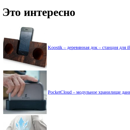
записей
по
Это интересно
месяцам
Koostik – деревянная док – станция для i
PocketCloud – модульное хранилище дан