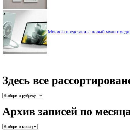
Motorola представила новый мультимед
Здесь все рассортирован
Здесь
все
рассортировано
Архив записей по месяц
Архив