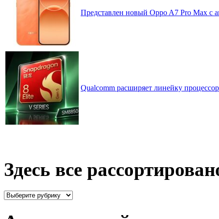
Представлен новый Oppo A7 Pro Max с 
Qualcomm расширяет линейку процессоров
Здесь все рассортирован
Здесь
все
рассортировано