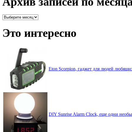
Архив записей по месяц
Архив
записей
по
Это интересно
месяцам
Eton Scorpion, гаджет для людей любящи
DIY Sunrise Alarm Clock, еще одни нео