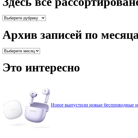
Здесь все рассортирован
Здесь
все
рассортировано
Архив записей по месяц
Архив
записей
по
Это интересно
месяцам
Honor выпустили новые беспроводные н