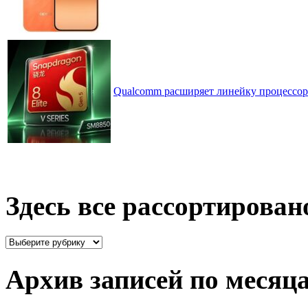
Qualcomm расширяет линейку процессоров
Здесь все рассортирован
Здесь
все
рассортировано
Архив записей по месяц