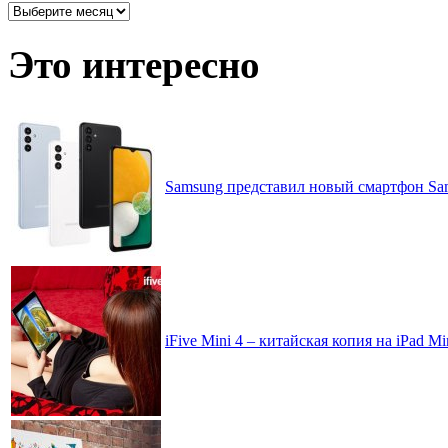
Архив
записей
по
Это интересно
месяцам
Samsung представил новый смартфон Sams
iFive Mini 4 – китайская копия на iPad 