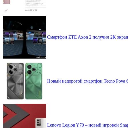
Смартфон ZTE Axon 2 получил 2K экран 
Новый недорогой смартфон Tecno Pova 
Lenovo Legion Y70 – новый игровой Sna