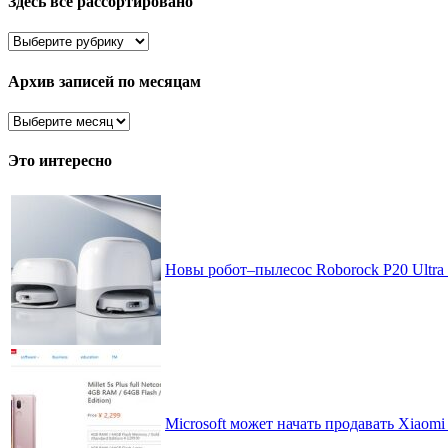
Здесь все рассортировано
Здесь
все
рассортировано
Архив записей по месяцам
Архив
записей
по
Это интересно
месяцам
Новы робот–пылесос Roborock P20 Ultra 
Microsoft может начать продавать Xiaomi 