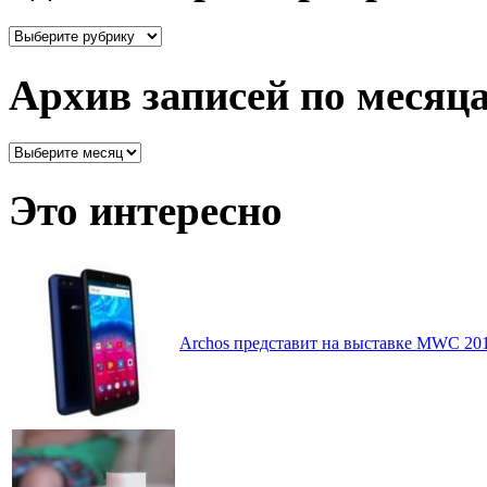
Здесь
все
рассортировано
Архив записей по месяц
Архив
записей
по
Это интересно
месяцам
Archos представит на выставке MWC 20