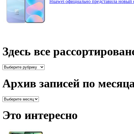
Huawei официально представила новый 
Здесь все рассортирован
Здесь
все
рассортировано
Архив записей по месяц
Архив
записей
по
Это интересно
месяцам