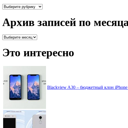
Здесь
все
рассортировано
Архив записей по месяц
Архив
записей
по
Это интересно
месяцам
Blackview A30 – бюджетный клон iPhone